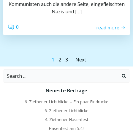
Kommunisten auch die andere Seite, eingefleischten
Nazis und […]
0
read more
Posts
Posts
Page
Page
Page
1
2
3
Next
navigation
navigation
Search
for:
Neueste Beiträge
6. Ziethener Lichtblicke – Ein paar Eindrücke
6. Ziethener Lichtblicke
4. Ziethener Hasenfest
Hasenfest am 5.4.!