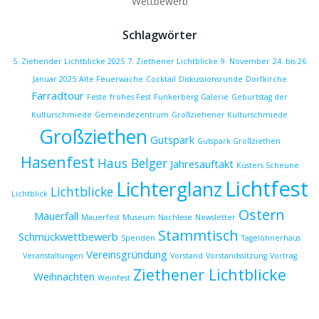
Wettbewerb
Schlagwörter
5. Ziehender Lichtblicke 2025
7. Ziethener Lichtblicke
9. November
24. bis 26
Januar 2025
Alte Feuerwache
Cocktail
Diskussionsrunde
Dorfkirche
Farradtour
Feste
frohes Fest
Funkerberg
Galerie
Geburtstag der
Kulturschmiede
Gemeindezentrum
Großziehener Kulturschmiede
Großziethen
Gutspark
Gutspark Großziethen
Hasenfest
Haus Belger
Jahresauftakt
Küsters Scheune
Lichtfest
Lichterglanz
Lichtblicke
Lichtblick
Ostern
Mauerfall
Mauerfest
Museum
Nachlese
Newsletter
Stammtisch
Schmückwettbewerb
Spenden
Tagelöhnerhaus
Vereinsgründung
Veranstaltungen
Vorstand
Vorstandssitzung
Vortrag
Ziethener Lichtblicke
Weihnachten
Weinfest