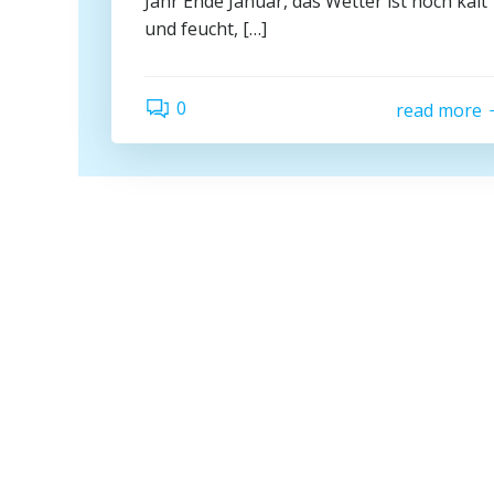
Jahr Ende Januar, das Wetter ist noch kalt
und feucht, […]
0
read more