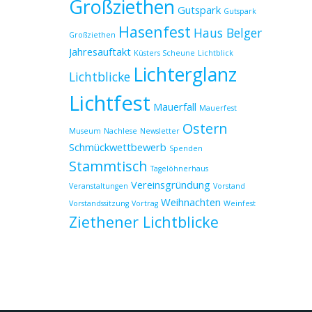
Großziethen
Gutspark
Gutspark
Hasenfest
Haus Belger
Großziethen
Jahresauftakt
Küsters Scheune
Lichtblick
Lichterglanz
Lichtblicke
Lichtfest
Mauerfall
Mauerfest
Ostern
Museum
Nachlese
Newsletter
Schmückwettbewerb
Spenden
Stammtisch
Tagelöhnerhaus
Vereinsgründung
Veranstaltungen
Vorstand
Weihnachten
Vorstandssitzung
Vortrag
Weinfest
Ziethener Lichtblicke