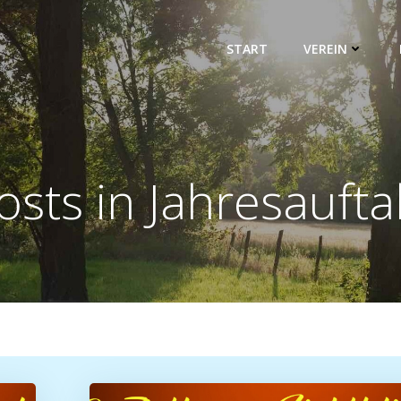
START
VEREIN
osts in Jahresaufta