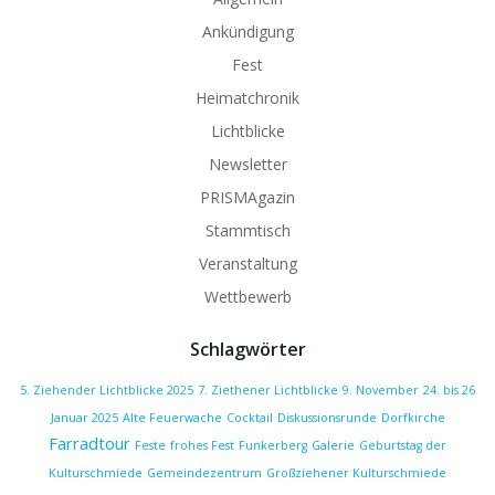
Ankündigung
Fest
Heimatchronik
Lichtblicke
Newsletter
PRISMAgazin
Stammtisch
Veranstaltung
Wettbewerb
Schlagwörter
5. Ziehender Lichtblicke 2025
7. Ziethener Lichtblicke
9. November
24. bis 26
Januar 2025
Alte Feuerwache
Cocktail
Diskussionsrunde
Dorfkirche
Farradtour
Feste
frohes Fest
Funkerberg
Galerie
Geburtstag der
Kulturschmiede
Gemeindezentrum
Großziehener Kulturschmiede