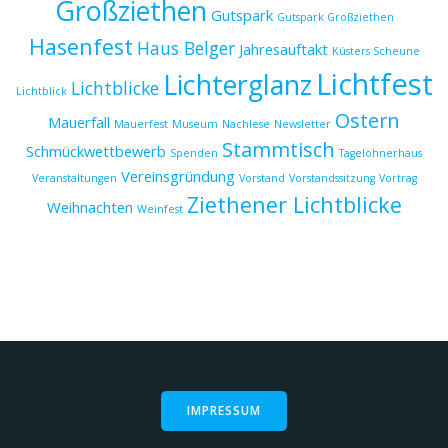
Großziethen
Gutspark
Gutspark Großziethen
Hasenfest
Haus Belger
Jahresauftakt
Küsters Scheune
Lichtfest
Lichterglanz
Lichtblicke
Lichtblick
Ostern
Mauerfall
Mauerfest
Museum
Nachlese
Newsletter
Stammtisch
Schmückwettbewerb
Spenden
Tagelöhnerhaus
Vereinsgründung
Veranstaltungen
Vorstand
Vorstandssitzung
Vortrag
Ziethener Lichtblicke
Weihnachten
Weinfest
IMPRESSUM