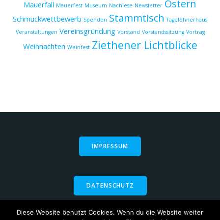
Ostern
Mauerfall
Mauerfest
Museum
Nachlese
Newsletter
Stammtisch
Schmückwettbewerb
Spenden
Tagelöhnerhaus
Vereinsgründung
Veranstaltungen
Vorstand
Vorstandssitzung
Vortrag
Ziethener Lichtblicke
Weihnachten
Weinfest
IMPRESSUM
DATENSCHUTZ
Diese Website benutzt Cookies. Wenn du die Website weiter