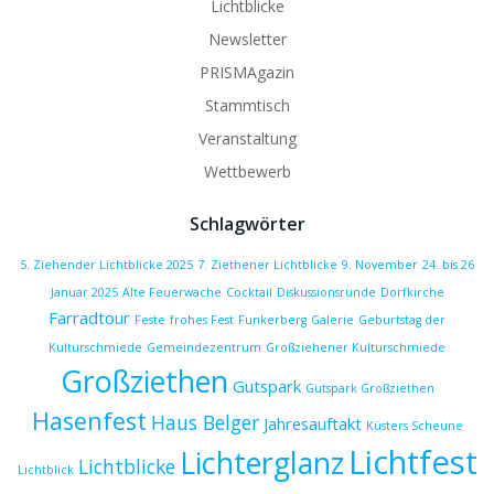
Lichtblicke
Newsletter
PRISMAgazin
Stammtisch
Veranstaltung
Wettbewerb
Schlagwörter
5. Ziehender Lichtblicke 2025
7. Ziethener Lichtblicke
9. November
24. bis 26
Januar 2025
Alte Feuerwache
Cocktail
Diskussionsrunde
Dorfkirche
Farradtour
Feste
frohes Fest
Funkerberg
Galerie
Geburtstag der
Kulturschmiede
Gemeindezentrum
Großziehener Kulturschmiede
Großziethen
Gutspark
Gutspark Großziethen
Hasenfest
Haus Belger
Jahresauftakt
Küsters Scheune
Lichtfest
Lichterglanz
Lichtblicke
Lichtblick