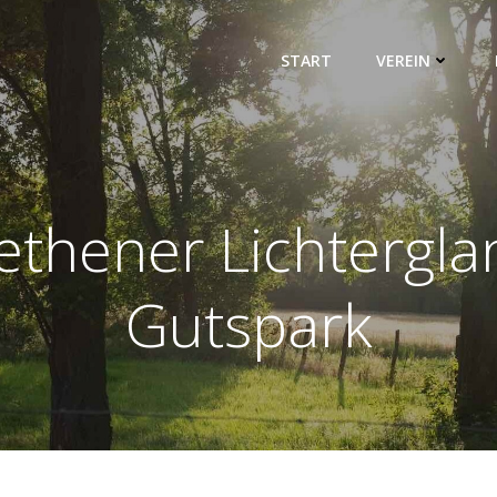
START
VEREIN
ethener Lichtergla
Gutspark