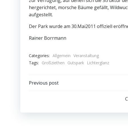
zur Verfügung, auf denen sich die Struktur 
hergerichtet, morsche Bäume gefällt, Wildwuc
aufgestellt.
Der Park wurde am 30.Mai2011 offiziell eröffne
Rainer Borrmann
Categories:
Allgemein
Veranstaltung
Tags:
Großziethen
Gutspark
Lichterglanz
Post
Previous post
navigation
C