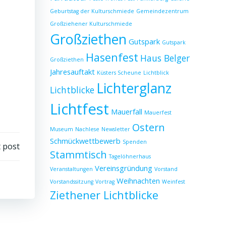
Geburtstag der Kulturschmiede
Gemeindezentrum
Großziehener Kulturschmiede
Großziethen
Gutspark
Gutspark
Hasenfest
Haus Belger
Großziethen
Jahresauftakt
Küsters Scheune
Lichtblick
Lichterglanz
Lichtblicke
Lichtfest
Mauerfall
Mauerfest
Ostern
Museum
Nachlese
Newsletter
Schmückwettbewerb
Spenden
 post
Stammtisch
Tagelöhnerhaus
Vereinsgründung
Veranstaltungen
Vorstand
Weihnachten
Vorstandssitzung
Vortrag
Weinfest
Ziethener Lichtblicke