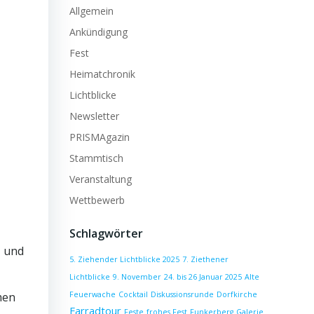
Allgemein
Ankündigung
Fest
Heimatchronik
Lichtblicke
Newsletter
PRISMAgazin
Stammtisch
Veranstaltung
Wettbewerb
Schlagwörter
- und
5. Ziehender Lichtblicke 2025
7. Ziethener
Lichtblicke
9. November
24. bis 26 Januar 2025
Alte
men
Feuerwache
Cocktail
Diskussionsrunde
Dorfkirche
Farradtour
Feste
frohes Fest
Funkerberg
Galerie