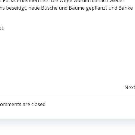
des Parks erkennen ließ. Die Wege wurden danach wieder
hs beseitigt, neue Büsche und Bäume gepflanzt und Bänke
t.
Post
Next
navigation
omments are closed