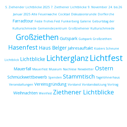
5. Ziehender Lichtblicke 2025
7. Ziethener Lichtblicke
9. November
24. bis 26
Januar 2025
Alte Feuerwache
Cocktail
Diskussionsrunde
Dorfkirche
Farradtour
Feste
frohes Fest
Funkerberg
Galerie
Geburtstag der
Kulturschmiede
Gemeindezentrum
Großziehener Kulturschmiede
Großziethen
Gutspark
Gutspark Großziethen
Hasenfest
Haus Belger
Jahresauftakt
Küsters Scheune
Lichtfest
Lichterglanz
Lichtblicke
Lichtblick
Ostern
Mauerfall
Mauerfest
Museum
Nachlese
Newsletter
Stammtisch
Schmückwettbewerb
Spenden
Tagelöhnerhaus
Vereinsgründung
Veranstaltungen
Vorstand
Vorstandssitzung
Vortrag
Ziethener Lichtblicke
Weihnachten
Weinfest