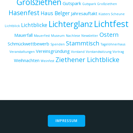
Großziethen
Gutspark
Gutspark Großziethen
Hasenfest
Haus Belger
Jahresauftakt
Küsters Scheune
Lichtfest
Lichterglanz
Lichtblicke
Lichtblick
Ostern
Mauerfall
Mauerfest
Museum
Nachlese
Newsletter
Stammtisch
Schmückwettbewerb
Spenden
Tagelöhnerhaus
Vereinsgründung
Veranstaltungen
Vorstand
Vorstandssitzung
Vortrag
Ziethener Lichtblicke
Weihnachten
Weinfest
IMPRESSUM