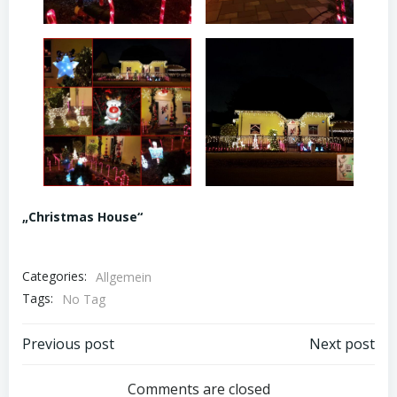
„Christmas House“
Categories:
Allgemein
Tags:
No Tag
Post
Post
Previous post
Next post
navigation
navigation
Comments are closed