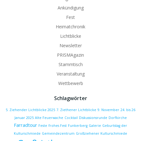
Ankündigung
Fest
Heimatchronik
Lichtblicke
Newsletter
PRISMAgazin
Stammtisch
Veranstaltung
Wettbewerb
Schlagwörter
5. Ziehender Lichtblicke 2025
7. Ziethener Lichtblicke
9. November
24. bis 26
Januar 2025
Alte Feuerwache
Cocktail
Diskussionsrunde
Dorfkirche
Farradtour
Feste
frohes Fest
Funkerberg
Galerie
Geburtstag der
Kulturschmiede
Gemeindezentrum
Großziehener Kulturschmiede