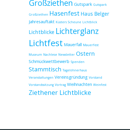
Großziethen
Gutspark
Gutspark
Hasenfest
Haus Belger
Großziethen
Jahresauftakt
Küsters Scheune
Lichtblick
Lichterglanz
Lichtblicke
Lichtfest
Mauerfall
Mauerfest
Ostern
Museum
Nachlese
Newsletter
Schmückwettbewerb
Spenden
Stammtisch
Tagelöhnerhaus
Vereinsgründung
Veranstaltungen
Vorstand
Weihnachten
Vorstandssitzung
Vortrag
Weinfest
Ziethener Lichtblicke