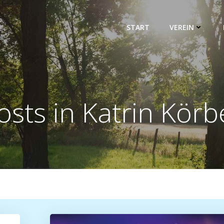
START
VEREIN
osts in
Katrin Körb