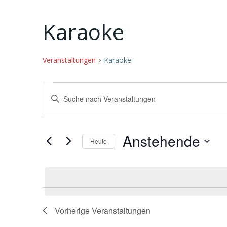
Karaoke
Veranstaltungen
Karaoke
Veranstaltungen
V
Bitte
Schlüsselwort
e
eingeben.
Suche
r
Anstehende
Heute
nach
Datum
Veranstaltungen
a
wählen.
Schlüsselwort.
n
s
Vorherige
Veranstaltungen