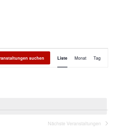
V
ranstaltungen suchen
Liste
Monat
Tag
e
r
a
n
s
Nächste
Veranstaltungen