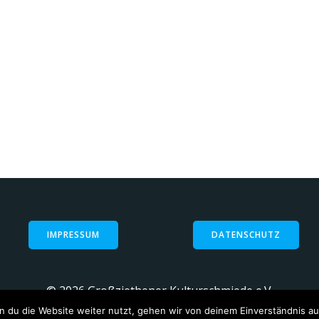
IMPRESSUM
DATENSCHUTZ
© 2026 Großziethener Kulturschmiede e.V.
 du die Website weiter nutzt, gehen wir von deinem Einverständnis au