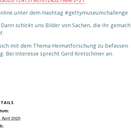
/status/1247379670724521984?s=21
 online unter dem Hashtag #gettymuseumchallenge
 Dann schickt uns Bilder von Sachen, die ihr gemach
f.
t sich mit dem Thema Heimatforschung zu befassen.
. Bei Interesse sprecht Gerd Kretschmer an.
ETAILS
tum:
. April 2020
it: