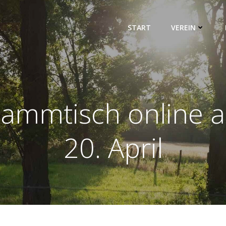
START
VEREIN
tammtisch online 
20. April