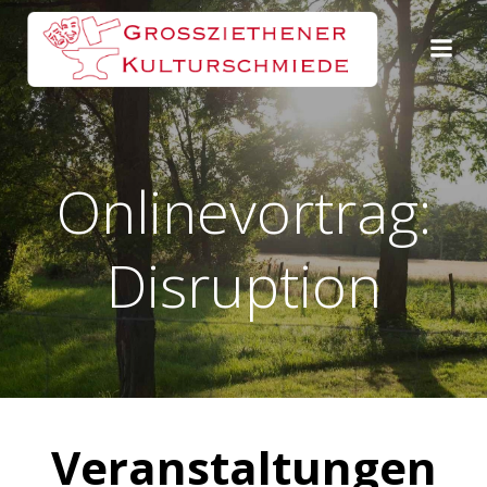
Zum
Inhalt
springen
Onlinevortrag:
Disruption
Veranstaltungen