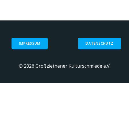
IMPRESSUM
DATENSCHUTZ
© 2026 Großziethener Kulturschmiede e.V.